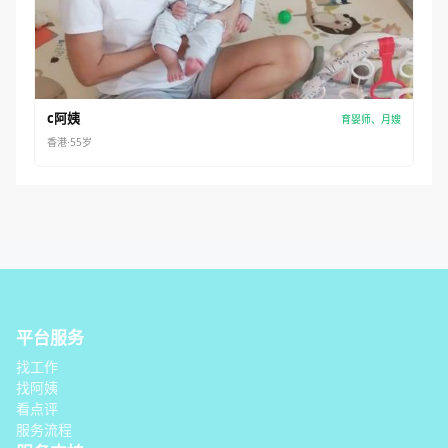
c阿姨
育婴师、月嫂
香港·55岁
平台服务
找工作
找阿姨
看点评
服务流程