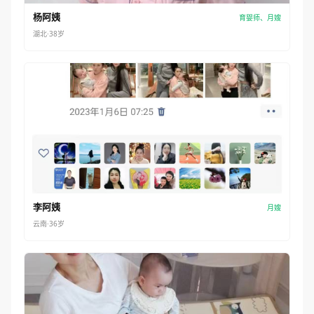
杨阿姨
育婴师、月嫂
湖北·38岁
李阿姨
月嫂
云南·36岁