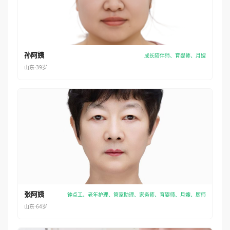
孙阿姨
成长陪伴师、育婴师、月嫂
山东·39岁
张阿姨
钟点工、老年护理、管家助理、家务师、育婴师、月嫂、厨师
山东·64岁