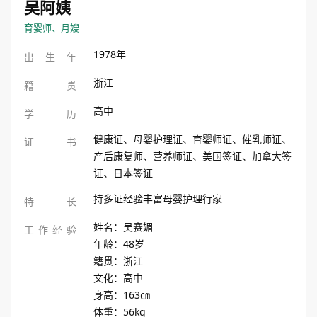
吴阿姨
育婴师、月嫂
1978年
出
生
年
浙江
籍
贯
高中
学
历
健康证、母婴护理证、育婴师证、催乳师证、
证
书
产后康复师、营养师证、美国签证、加拿大签
证、日本签证
持多证经验丰富母婴护理行家
特
长
姓名：吴赛媚

工
作
经
验
年龄：48岁

籍贯：浙江

文化：高中

身高：163㎝

体重：56kg
