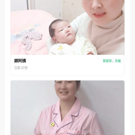
顾阿姨
育婴师、月嫂
江苏·37岁